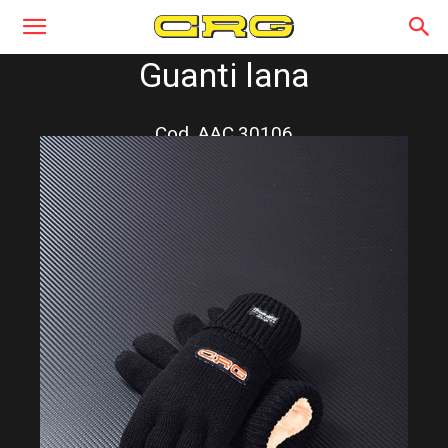
Guanti lana
Cod. AAC.30106