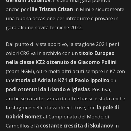
Gerasim Skulanov
. È stata una gara positiva
anche per
Ilie Tristan Crisan
in Mini e sicuramente
una buona occasione per introdurre e provare in
gara alcune novità tecniche 2022.
Dal punto di vista sportivo, la stagione 2021 per i
colori CRG va in archivio con un
titolo Europeo
nella classe KZ2
ottenuto da Giacomo Pollini
(team NGM), oltre molti altri acuti sempre in KZ con
la
vittoria di Adria in KZ1 di Paolo Ippolito
o i
podi ottenuti da Irlando e Iglesias
. Positiva,
anche se caratterizzata da alti e bassi, è stata anche
la stagione nelle classi direct drive, con
la pole di
Gabriel Gomez
al Campionato del Mondo di
Campillos e l
a costante crescita di Skulanov
in