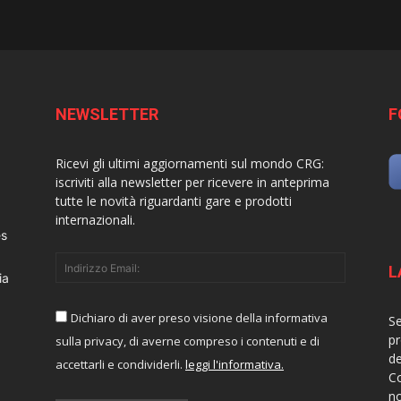
NEWSLETTER
F
Ricevi gli ultimi aggiornamenti sul mondo CRG:
iscriviti alla newsletter per ricevere in anteprima
tutte le novità riguardanti gare e prodotti
internazionali.
es
L
ia
Dichiaro di aver preso visione della informativa
Se
pr
sulla privacy, di averne compreso i contenuti e di
de
accettarli e condividerli.
leggi l'informativa.
Co
no