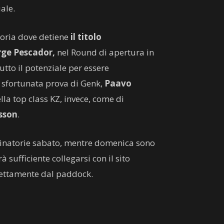
ale.
goria dove detiene
il titolo
rge Pescador,
nel Round di apertura in
utto il potenziale per essere
a sfortunata prova di Genk,
Paavo
ella top class KZ, invece, come di
sson
.
iminatorie sabato, mentre domenica sono
à sufficiente collegarsi con il sito
irettamente dal paddock.