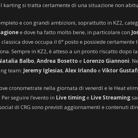
l karting si tratta certamente di una situazione non abitu
completo e con grandi ambizioni, soprattutto in KZ2, cate
stagione
e dove ha fatto molto bene, in particolare con
Jo
n classica dove occupa il 6° posto e possiede certamente t
ona. Sempre in KZ2, è atteso a un pronto riscatto dopo l
Natalia Balbo
,
Andrea Bosetto
e
Lorenzo Giannoni
. N
cing team:
Jeremy Iglesias
,
Alex Irlando
e
Viktor Gustaf
ove cronometrate nella giornata di venerdì e le Heat el
 Per seguire l’evento in
Live timing
e
Live Streaming
sar
 social di CRG sono previsti aggiornamenti e contenuti d