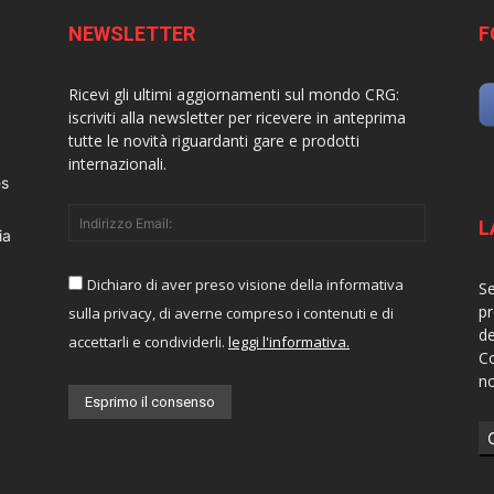
NEWSLETTER
F
Ricevi gli ultimi aggiornamenti sul mondo CRG:
iscriviti alla newsletter per ricevere in anteprima
tutte le novità riguardanti gare e prodotti
internazionali.
es
L
ia
Dichiaro di aver preso visione della informativa
Se
pr
sulla privacy, di averne compreso i contenuti e di
de
accettarli e condividerli.
leggi l'informativa.
Co
no