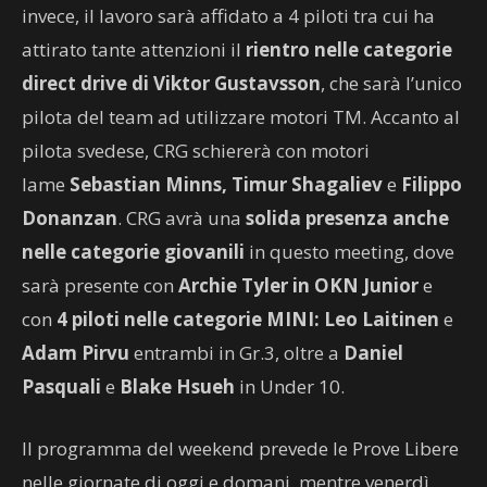
invece, il lavoro sarà affidato a 4 piloti tra cui ha
attirato tante attenzioni il
rientro nelle categorie
direct drive di Viktor Gustavsson
, che sarà l’unico
pilota del team ad utilizzare motori TM. Accanto al
pilota svedese, CRG schiererà con motori
Iame
Sebastian Minns, Timur Shagaliev
e
Filippo
Donanzan
. CRG avrà una
solida presenza anche
nelle categorie giovanili
in questo meeting, dove
sarà presente con
Archie Tyler in OKN Junior
e
con
4 piloti nelle categorie MINI: Leo Laitinen
e
Adam Pirvu
entrambi in Gr.3, oltre a
Daniel
Pasquali
e
Blake Hsueh
in Under 10.
Il programma del weekend prevede le Prove Libere
nelle giornate di oggi e domani, mentre venerdì