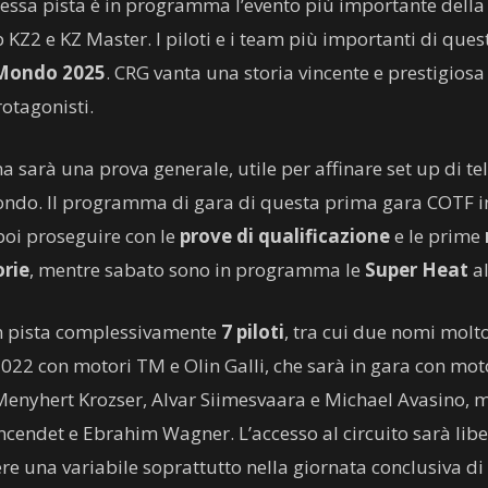
stessa pista è in programma l’evento più importante della s
2 e KZ Master. I piloti e i team più importanti di quest
 Mondo 2025
. CRG vanta una storia vincente e prestigios
rotagonisti.
sarà una prova generale, utile per affinare set up di tel
ndo. Il programma di gara di questa prima gara COTF in
 poi proseguire con le
prove di qualificazione
e le prime
orie
, mentre sabato sono in programma le
Super Heat
al
in pista complessivamente
7 piloti
, tra cui due nomi molto
2 con motori TM e Olin Galli, che sarà in gara con moto
enyhert Krozser, Alvar Siimesvaara e Michael Avasino, m
cendet e Ebrahim Wagner. L’accesso al circuito sarà liber
ere una variabile soprattutto nella giornata conclusiva d