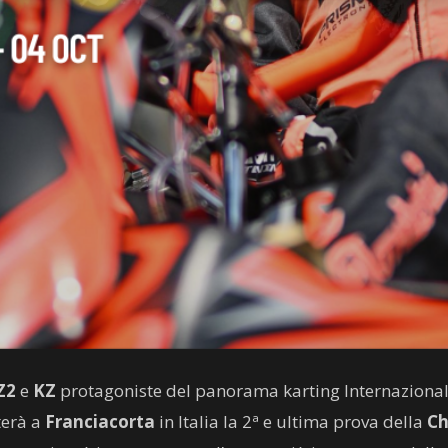
Z2
e
KZ
protagoniste del panorama karting Internazionale
terà a
Franciacorta
in Italia la 2ª e ultima prova della
Ch