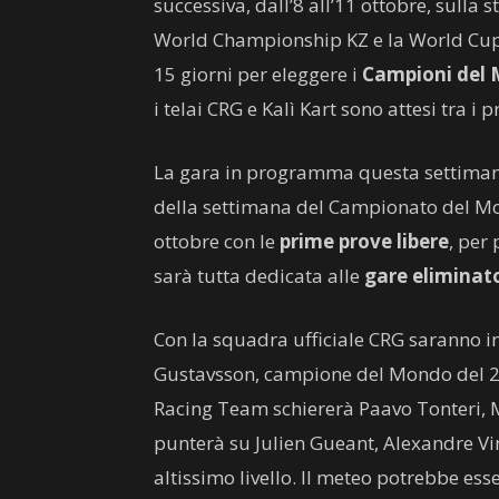
successiva, dall’8 all’11 ottobre, sulla 
World Championship KZ e la World Cup KZ
15 giorni per eleggere i
Campioni del
i telai CRG e Kalì Kart sono attesi tra i p
La gara in programma questa settimana 
della settimana del Campionato del Mo
ottobre con le
prime prove libere
, per
sarà tutta dedicata alle
gare eliminat
Con la squadra ufficiale CRG saranno 
Gustavsson, campione del Mondo del 202
Racing Team schiererà Paavo Tonteri, M
punterà su Julien Gueant, Alexandre Vin
altissimo livello. Il meteo potrebbe ess