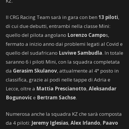
KZ.
Il CRG Racing Team sarà in gara con ben
13 piloti
,
di cui due debutti, entrambi nella classe Mini:
quello del pilota angolano
Lorenzo Campo
s,
fermato a inizio anno dai problemi legati al Covid e
quello del sudafricano
Luviwe Sambudla
. In totale
saranno 6 i piloti Mini, con la squadra completata
da
Gerasim Skulanov
, attualmente al 4° posto in
classifica, grazie ai podi nelle tappe di Adria e
Lecce, oltre a
Mattia Prescianotto
,
Aleksandar
Bogunovic
e
Bertram Sachse
.
Numerosa anche la squadra KZ che sarà composta
da 4 piloti:
Jeremy Iglesias
,
Alex Irlando
,
Paavo