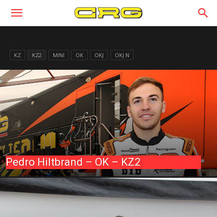
KZ
KZ2
MINI
OK
OKJ
OKJ N
Pedro Hiltbrand – OK – KZ2