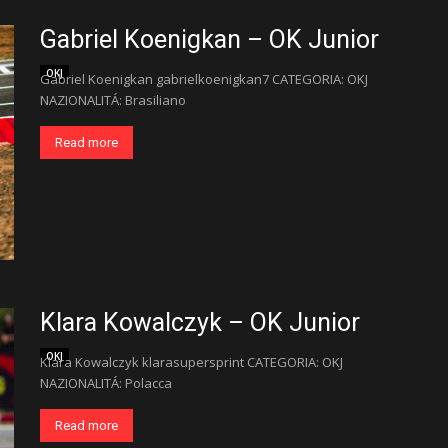
Gabriel Koenigkan – OK Junior
OKJ
Gabriel Koenigkan gabrielkoenigkan7 CATEGORIA: OKJ
NAZIONALITÁ: Brasiliano
Read more
Klara Kowalczyk – OK Junior
OKJ
Klara Kowalczyk klarasupersprint CATEGORIA: OKJ
NAZIONALITÁ: Polacca
Read more