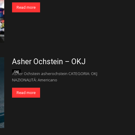
Read more
Asher Ochstein – OKJ
OKJ
Asher Ochstein asherochstein CATEGORIA: OKJ
NAZIONALITÁ: Americano
Read more