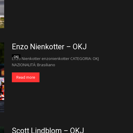
Enzo Nienkotter – OKJ
OKJ
Enzo Nienkotter enzonienkotter CATEGORIA: OKJ
NAZIONALITÁ: Brasiliano
Read more
Scott Lindblom – OKJ