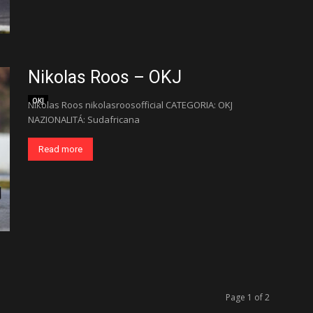
Nikolas Roos – OKJ
OKJ
Nikolas Roos nikolasroosofficial CATEGORIA: OKJ
NAZIONALITÁ: Sudafricana
Read more
Page 1 of 2