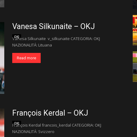
Vanesa Silkunaite – OKJ
OKJ
Vanesa Silkunaite v_silkunaite CATEGORIA: OKJ
NAZIONALITÁ: Lituana
Read more
François Kerdal – OKJ
OKJ
François Kerdal francois_kerdal CATEGORIA: OKJ
NAZIONALITÁ: Svizzero