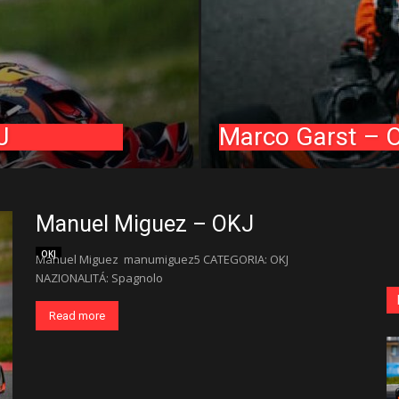
J
Marco Garst – 
Manuel Miguez – OKJ
OKJ
Manuel Miguez manumiguez5 CATEGORIA: OKJ
NAZIONALITÁ: Spagnolo
Read more